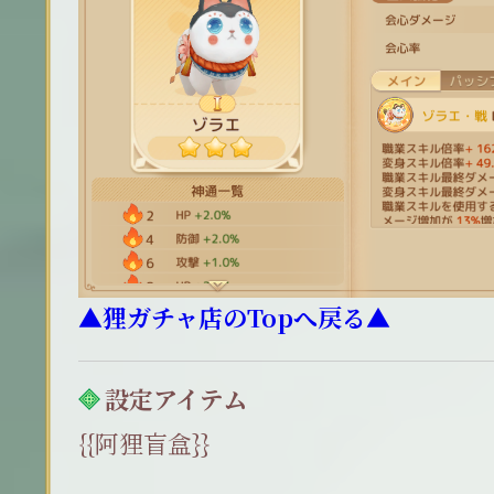
▲狸ガチャ店のTopへ戻る▲
設定アイテム
{{阿狸盲盒}}