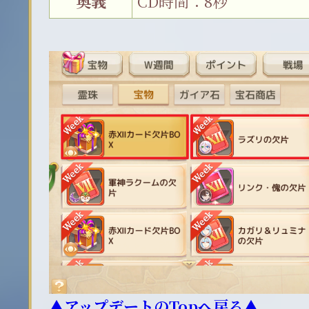
奥義
CD時間：8秒
▲アップデートのTopへ戻る▲