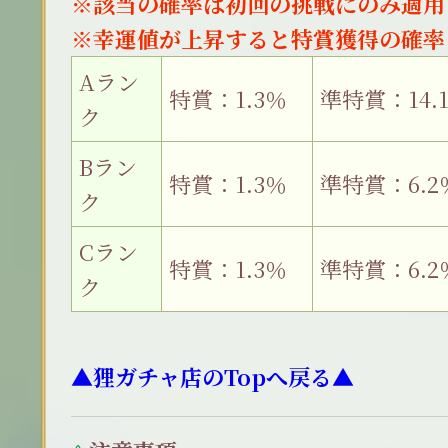
※該当の確率は初回の挑戦にのみ適用
※幸運値が上昇すると特賞獲得の確率
Aラン
特賞：1.3％
準特賞：14.
ク
Bラン
特賞：1.3％
準特賞：6.2
ク
Cラン
特賞：1.3％
準特賞：6.2
ク
▲狸ガチャ店のTopへ戻る▲