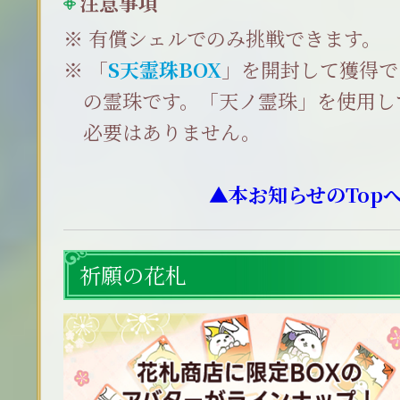
注意事項
有償シェルでのみ挑戦できます。
「
S天霊珠BOX
」を開封して獲得で
の霊珠です。「天ノ霊珠」を使用し
必要はありません。
▲本お知らせのTop
祈願の花札