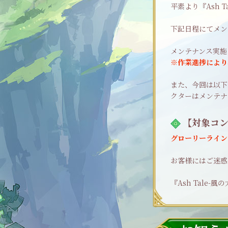
平素より『Ash 
下記日程にてメン
メンテナンス実
※作業進捗により
また、今回は以下
クターはメンテナ
【対象コ
グローリーライン
お客様にはご迷惑
『Ash Tale-